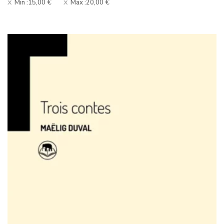
Min :
15,00
€
Max :
20,00
€