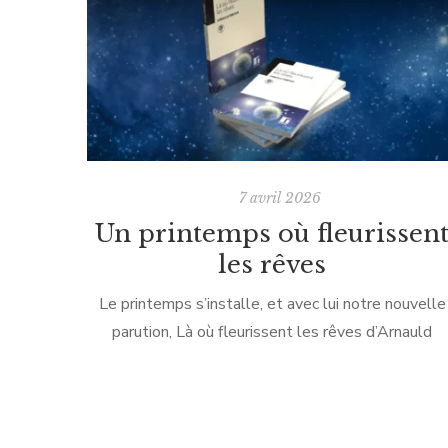
7 avril 2026
Un printemps où fleurissen
les rêves
Le printemps s’installe, et avec lui notre nouvelle
parution, Là où fleurissent les rêves d’Arnauld
Pontier, court roman inédit en format poche. Là où
fleurissent les rêves Cette novella, nous […]