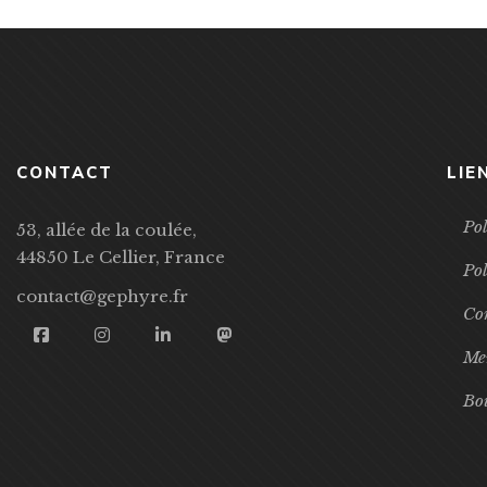
CONTACT
LIE
Pol
53, allée de la coulée,
44850 Le Cellier, France
Pol
contact@gephyre.fr
Con
Men
Bo