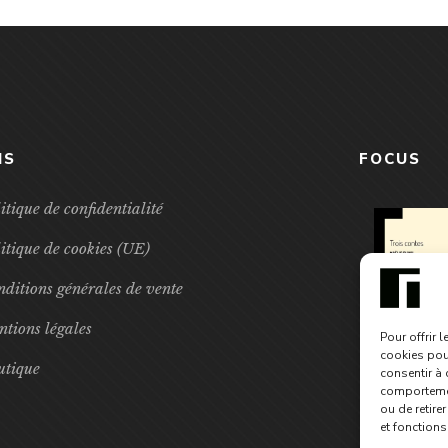
NS
FOCUS
itique de confidentialité
itique de cookies (UE)
ditions générales de vente
tions légales
Pour offrir 
cookies pour
utique
consentir à 
comportement
ou de retire
et fonctions