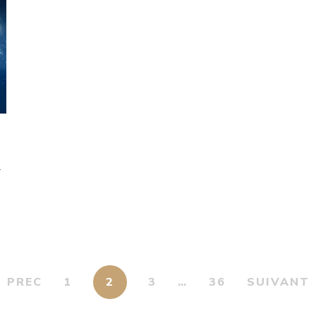
t
PREC
1
2
3
…
36
SUIVANT