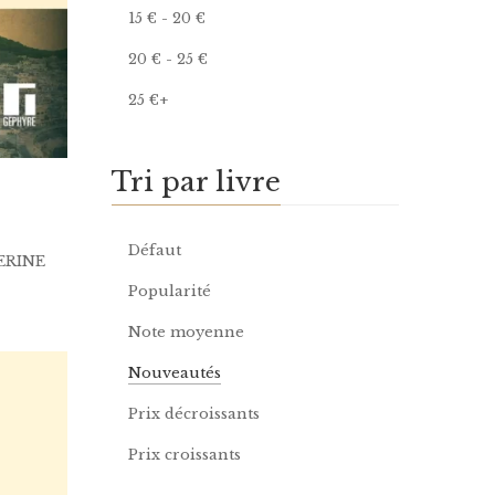
15
€
-
20
€
20
€
-
25
€
25
€
+
Tri par livre
Défaut
ERINE
Popularité
Note moyenne
Nouveautés
Prix décroissants
Prix croissants