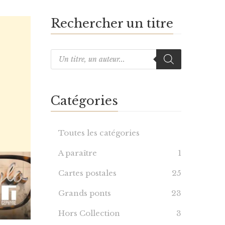
Rechercher un titre
Catégories
Toutes les catégories
A paraître
1
Cartes postales
25
Grands ponts
23
Hors Collection
3