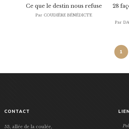
Ce que le destin nous refuse
28 fa
Par
COUDIÈRE BÉNÉDICTE
Par
DA
1
CONTACT
LIE
Pol
53, allée de la coulée,