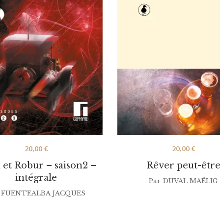
20,00
€
20,00
€
 et Robur – saison2 –
Rêver peut-êtr
intégrale
Par
DUVAL MAËLIG
FUENTEALBA JACQUES