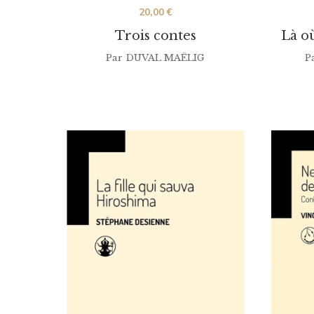
20,00
€
Trois contes
Là où
Par
DUVAL MAËLIG
P