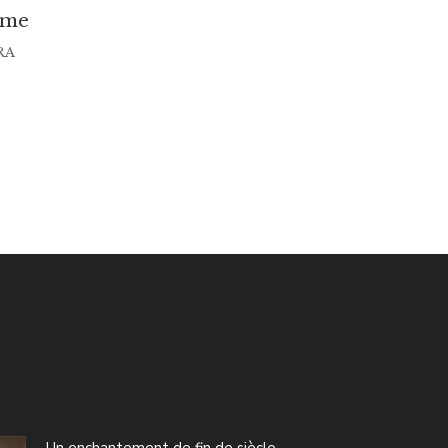
ume
RA
Un enchantement de fin de siècle -