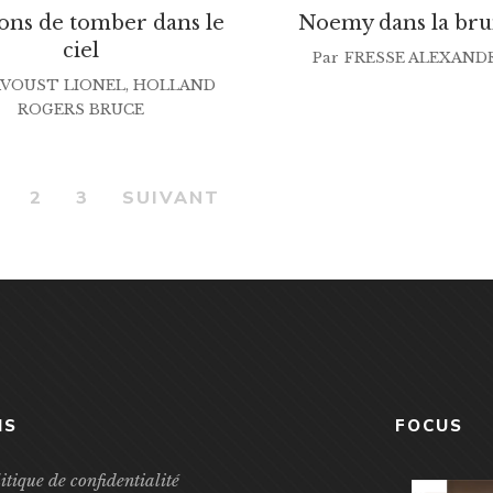
çons de tomber dans le
Noemy dans la br
ciel
Par
FRESSE ALEXAND
VOUST LIONEL
,
HOLLAND
ROGERS BRUCE
2
3
SUIVANT
NS
FOCUS
itique de confidentialité