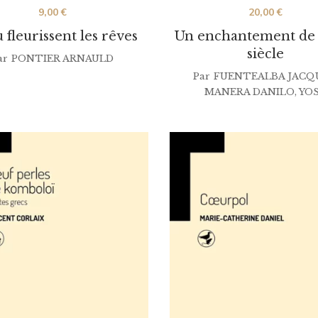
9,00
€
20,00
€
 fleurissent les rêves
Un enchantement de 
siècle
ar
PONTIER ARNAULD
Par
FUENTEALBA JACQ
MANERA DANILO
,
YO