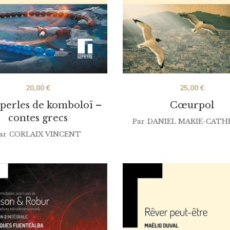
20,00
€
25,00
€
perles de komboloï –
Cœurpol
contes grecs
Par
DANIEL MARIE-CATH
ar
CORLAIX VINCENT