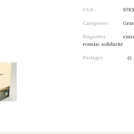
UGS :
978
Catégories :
Gran
Étiquettes :
entr
roman
,
solidarité
Partager