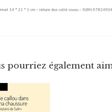
ormat 14 * 21 * 1 cm – reliure dos collé cousu – ISBN 97824
s pourriez également ai