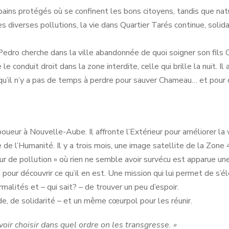
ains protégés où se confinent les bons citoyens, tandis que na
 diverses pollutions, la vie dans Quartier Tarés continue, solidai
Pedro cherche dans la ville abandonnée de quoi soigner son fils 
 le conduit droit dans la zone interdite, celle qui brille la nuit. I
n qu’il n’y a pas de temps à perdre pour sauver Chameau… et pour
.
ueur à Nouvelle-Aube. Il affronte l’Extérieur pour améliorer la 
e de l’Humanité. Il y a trois mois, une image satellite de la Zone 
œur de pollution » où rien ne semble avoir survécu est apparue un
 pour découvrir ce qu’il en est. Une mission qui lui permet de s’él
malités et – qui sait? – de trouver un peu d’espoir.
de, de solidarité – et un même cœurpol pour les réunir.
avoir choisir dans quel ordre on les transgresse. »