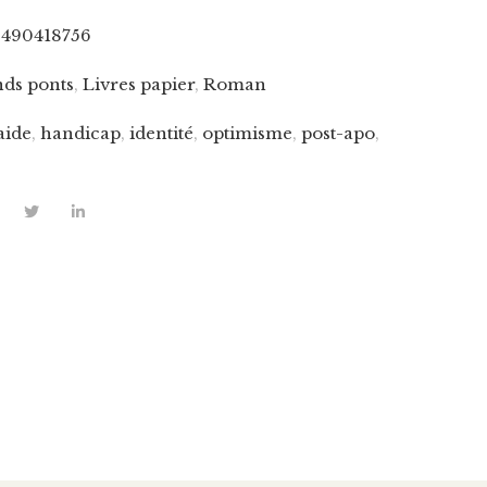
2490418756
ds ponts
,
Livres papier
,
Roman
aide
,
handicap
,
identité
,
optimisme
,
post-apo
,