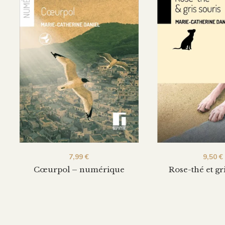
7,99
€
9,50
€
Cœurpol – numérique
Rose-thé et gr