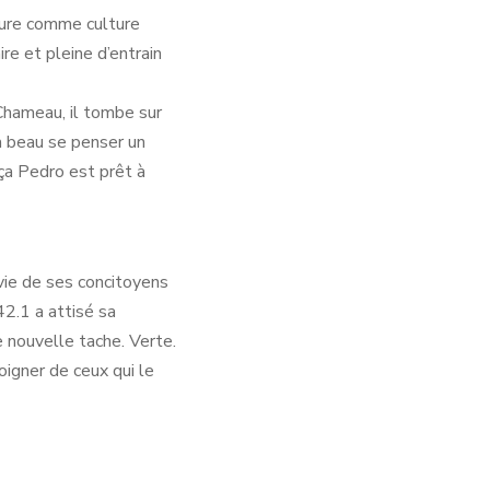
ture comme culture
re et pleine d’entrain
Chameau, il tombe sur
l a beau se penser un
 ça Pedro est prêt à
vie de ses concitoyens
42.1 a attisé sa
e nouvelle tache. Verte.
oigner de ceux qui le