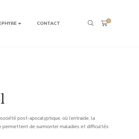
0
CONTACT
EPHYRE
l
société post-apocalyptique, où l’entraide, la
sse permettent de surmonter maladies et difficultés