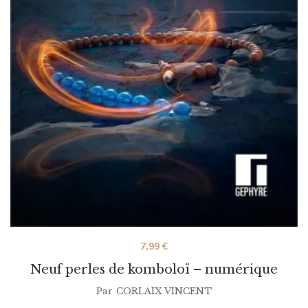
7,99
€
Neuf perles de komboloï – numérique
Par
CORLAIX VINCENT