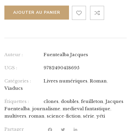
AJOUTER AU PANIER
Auteur :
Fuentealba Jacques
UGS :
9782490418695
Catégories :
Livres numériques
,
Roman
,
Viaducs
Étiquettes :
clones
,
doubles
,
feuilleton
,
Jacques
Fuentealba
,
journalisme
,
medieval fantastique
,
multivers
,
roman
,
science-fiction
,
série
,
yéti
Partager