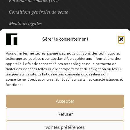
Politique de cookies (UE)
Conditions générales de vente
Mentions légales
Boutique
Gérer le consentement
Pour offrir les meilleures expériences, nous utilisons des technologies
FOCUS
telles que les cookies pour stocker et/ou accéder aux informations des
appareils. Le fait de consentir à ces technologies nous permettra de
traiter des données telles que le comportement de navigation ou les ID
uniques sur ce site. Le fait de ne pas consentir ou de retirer son
Carte postale Scrops
consentement peut avoir un effet négatif sur certaines caractéristiques et
1,00
€
fonctions.
Accepter
Refuser
Voir les préférences
© 2025 Gephyre éditions. Tous droits réservés.