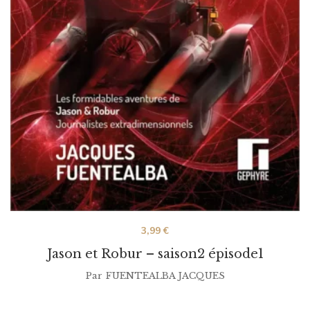
3,99
€
Jason et Robur – saison2 épisode1
Par
FUENTEALBA JACQUES