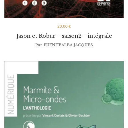
20,00
€
Jason et Robur – saison2 – intégrale
Par
FUENTEALBA JACQUES