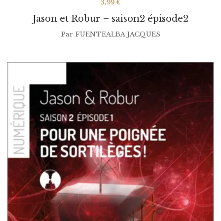
3,99
€
Jason et Robur – saison2 épisode2
Par
FUENTEALBA JACQUES