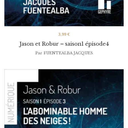
3,99
€
Jason et Robur – saison1 épisode4
Par
FUENTEALBA JACQUES