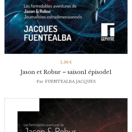
3,99
€
Jason et Robur – saison1 épisode1
Par
FUENTEALBA JACQUES