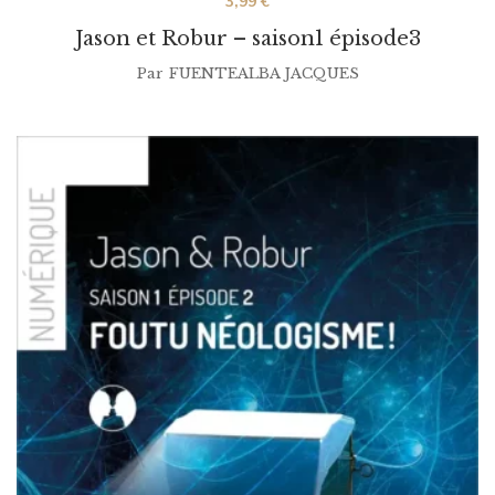
3,99
€
Jason et Robur – saison1 épisode3
Par
FUENTEALBA JACQUES