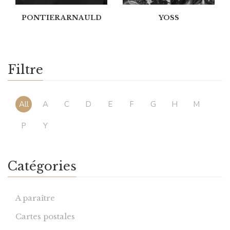
PONTIER ARNAULD
YOSS
Filtre
All
A
C
D
E
F
G
H
M
P
Y
Catégories
A paraître
Cartes postales