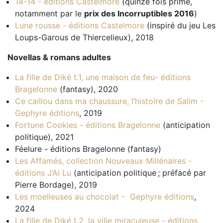
14-14 - éditions Castelmore
(quinze fois primé,
notamment par le
prix des Incorruptibles 2016
)
Lune rousse - éditions Castelmore
(inspiré du jeu Les
Loups-Garous de Thiercelieux), 2018
Novellas & romans adultes
La fille de Diké t.1, une maison de feu- éditions
Bragelonne
(fantasy), 2020
Ce caillou dans ma chaussure, l’histoire de Salim -
Gephyre éditions
, 2019
Fortune Cookies - éditions Bragelonne
(anticipation
politique), 2021
Féelure - éditions Bragelonne (fantasy)
Les Affamés, collection Nouveaux Millénaires -
éditions J’Ai Lu
(anticipation politique ; préfacé par
Pierre Bordage), 2019
Les moelleuses au chocolat - Gephyre éditions
,
2024
La fille de Diké t.2, la ville miraculeuse - éditions