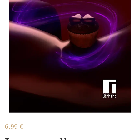
6,99
€