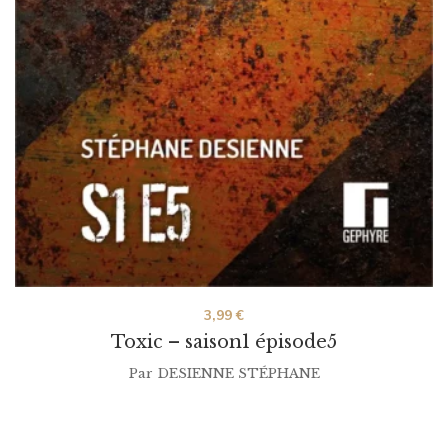
3,99
€
Toxic – saison1 épisode5
Par
DESIENNE STÉPHANE