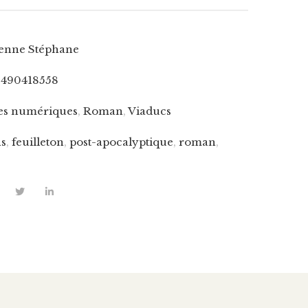
enne Stéphane
2490418558
es numériques
,
Roman
,
Viaducs
ns
,
feuilleton
,
post-apocalyptique
,
roman
,