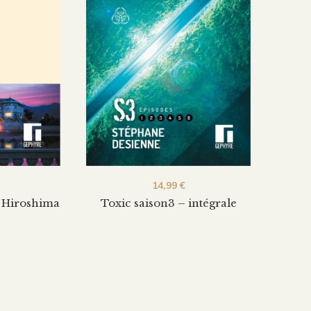
14,99
€
a Hiroshima
Toxic saison3 – intégrale
Toxi