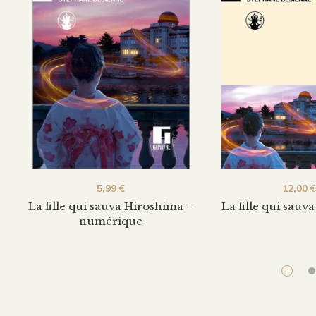
5,99
€
12,00
€
La fille qui sauva Hiroshima –
La fille qui sauv
numérique