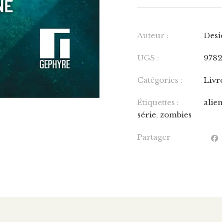
Auteur :
Desi
UGS :
978
Catégories :
Livr
Étiquettes :
alie
série
,
zombies
Partager