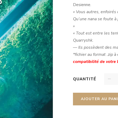
Desienne.
« Vous autres, enfoirés
Qu’une nana se foute à
»
« Tout est entre les te
Quarryshk.
— Ils possèdent des ma
*fichier au format .zip à
compatibilité de votre
QUANTITÉ
AJOUTER AU PAN