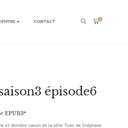
0
CONTACT
EPHYRE
saison3 épisode6
ue EPUB3*
me et dernière saison de la série
Toxic
de Stéphane