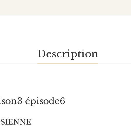
Description
ison3 épisode6
ESIENNE