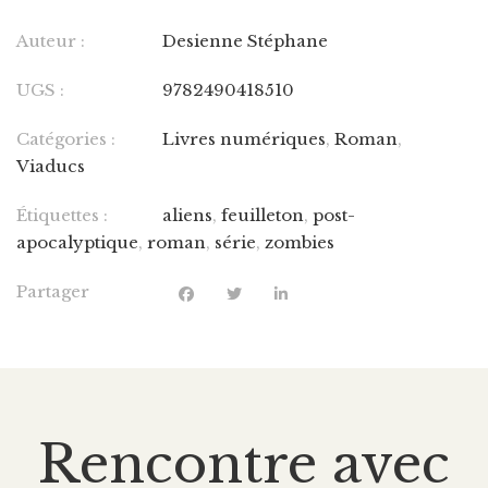
Auteur :
Desienne Stéphane
UGS :
9782490418510
Catégories :
Livres numériques
,
Roman
,
Viaducs
Étiquettes :
aliens
,
feuilleton
,
post-
apocalyptique
,
roman
,
série
,
zombies
Partager
Rencontre avec