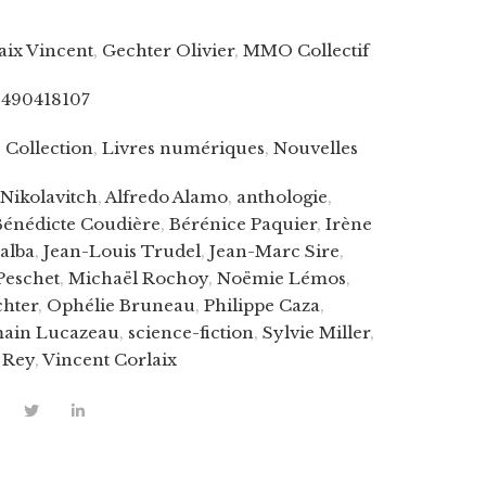
aix Vincent
,
Gechter Olivier
,
MMO Collectif
2490418107
 Collection
,
Livres numériques
,
Nouvelles
 Nikolavitch
,
Alfredo Alamo
,
anthologie
,
Bénédicte Coudière
,
Bérénice Paquier
,
Irène
alba
,
Jean-Louis Trudel
,
Jean-Marc Sire
,
 Peschet
,
Michaël Rochoy
,
Noëmie Lémos
,
chter
,
Ophélie Bruneau
,
Philippe Caza
,
ain Lucazeau
,
science-fiction
,
Sylvie Miller
,
 Rey
,
Vincent Corlaix