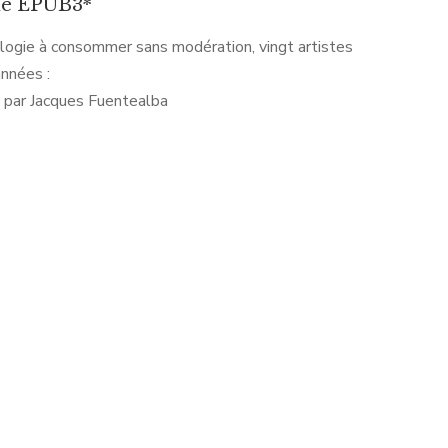
ue EPUB3*
ogie à consommer sans modération, vingt artistes
années :
 par Jacques Fuentealba