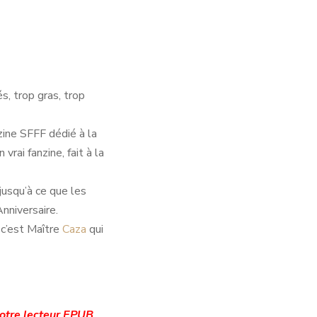
, trop gras, trop
zine SFFF dédié à la
vrai fanzine, fait à la
jusqu’à ce que les
nniversaire.
 c’est Maître
Caza
qui
votre lecteur EPUB