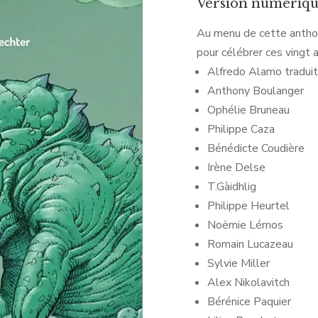
Version numériq
Au menu de cette anthol
pour célébrer ces vingt 
Alfredo Alamo traduit
Anthony Boulanger
Ophélie Bruneau
Philippe Caza
Bénédicte Coudière
Irène Delse
T.Gàidhlig
Philippe Heurtel
Noëmie Lémos
Romain Lucazeau
Sylvie Miller
Alex Nikolavitch
Bérénice Paquier