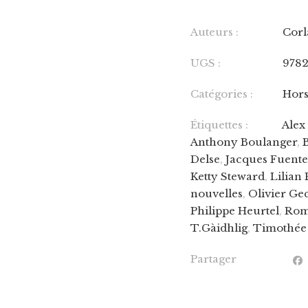
Auteurs :
Corl
UGS :
978
Catégories :
Hors
Étiquettes :
Alex
Anthony Boulanger
,
Delse
,
Jacques Fuente
Ketty Steward
,
Lilian
nouvelles
,
Olivier Ge
Philippe Heurtel
,
Rom
T.Gàidhlig
,
Timothée
Partager