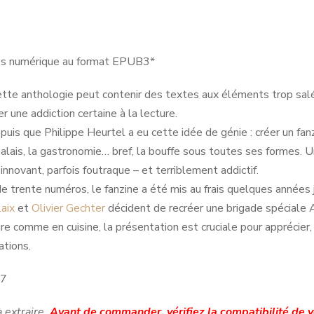
es numérique au format EPUB3*
 anthologie peut contenir des textes aux éléments trop salés
r une addiction certaine à la lecture.
uis que Philippe Heurtel a eu cette idée de génie : créer un fan
 palais, la gastronomie… bref, la bouffe sous toutes ses formes. Un 
 innovant, parfois foutraque – et terriblement addictif.
e trente numéros, le fanzine a été mis au frais quelques années 
laix
et
Olivier Gechter
décident de recréer une brigade spéciale A
ure comme en cuisine, la présentation est cruciale pour apprécier,
ations.
07
à extraire.
Avant de commander, vérifiez la compatibilité de 