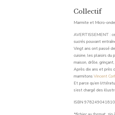
Collectif
Marmite et Micro-ond
AVERTISSEMENT : cette
sucrés pouvant entraîne
Vingt ans ont passé dep
cuisine, les plaisirs du
maison, drôle, grinçant,
Après dix ans et près d
marmitons
Vincent Cor
Et parce qu’en littérat
s’est chargé des illustr
ISBN 97824904181
*fichier au format .zip 