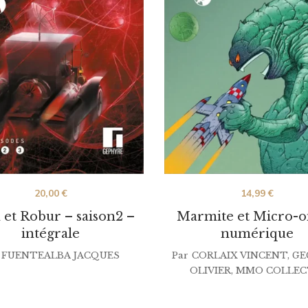
20,00
€
14,99
€
 et Robur – saison2 –
Marmite et Micro-
intégrale
numérique
FUENTEALBA JACQUES
Par
CORLAIX VINCENT
,
GE
OLIVIER
,
MMO COLLEC