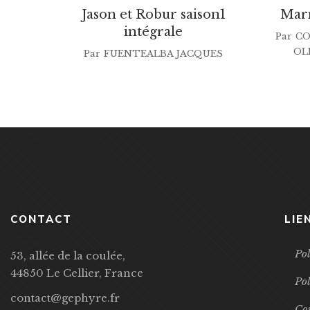
Jason et Robur saison1
Marm
intégrale
Par
CO
OL
Par
FUENTEALBA JACQUES
CONTACT
LIE
Pol
53, allée de la coulée,
44850 Le Cellier, France
Pol
contact@gephyre.fr
Con