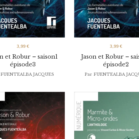
3,99
€
3,99
€
n et Robur – saison1
Jason et Robur – sa
épisode3
épisode2
FUENTEALBA JACQUES
Par
FUENTEALBA JACQ