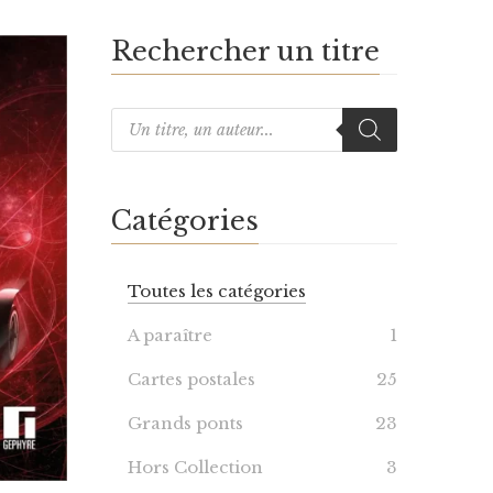
Rechercher un titre
Catégories
Toutes les catégories
A paraître
1
Cartes postales
25
Grands ponts
23
Hors Collection
3