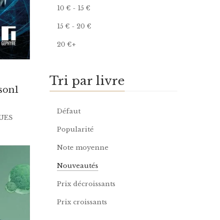
10
€
-
15
€
15
€
-
20
€
20
€
+
Tri par livre
ison1
Défaut
UES
Popularité
Note moyenne
Nouveautés
Prix décroissants
Prix croissants