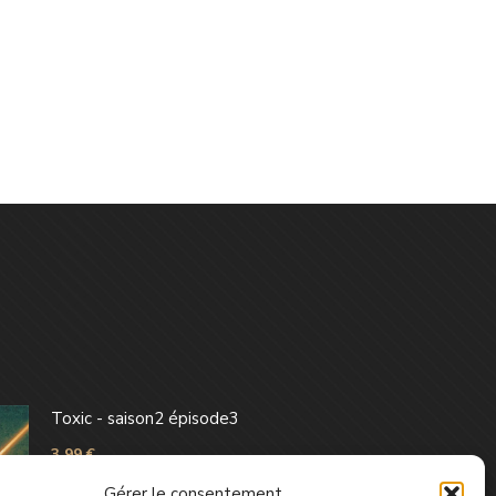
Toxic - saison2 épisode3
3,99
€
Gérer le consentement