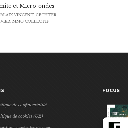
ite et Micro-ondes
RLAIX VINCENT
,
GECHTER
IVIER
,
MMO COLLECTIF
NS
FOCUS
itique de confidentialité
itique de cookies (UE)
ditions générales de vente