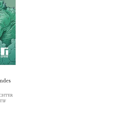
ondes
CHTER
TIF