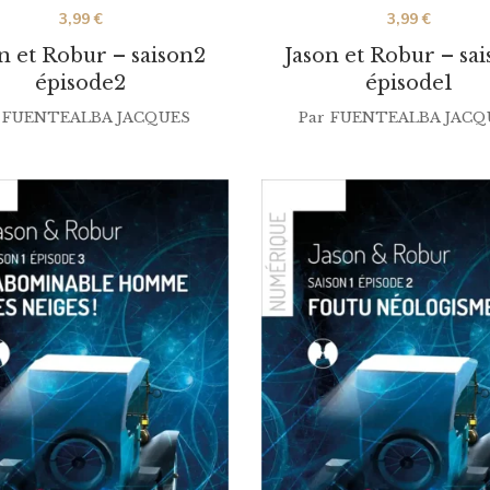
3,99
€
3,99
€
n et Robur – saison2
Jason et Robur – sa
épisode2
épisode1
FUENTEALBA JACQUES
Par
FUENTEALBA JACQ