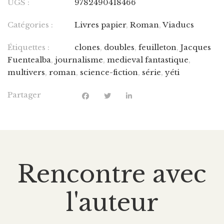
UGS :
9782490418466
Catégories :
Livres papier
,
Roman
,
Viaducs
Étiquettes :
clones
,
doubles
,
feuilleton
,
Jacques
Fuentealba
,
journalisme
,
medieval fantastique
,
multivers
,
roman
,
science-fiction
,
série
,
yéti
Partager
Rencontre avec
l'auteur