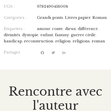
UGS :
9782490418008
Catégories :
Grands ponts
,
Livres papier
,
Roman
Étiquettes :
amour
,
conte
,
dieux
,
différence
,
divinités
,
dystopie
,
enfant
,
fantasy
,
guerre civile
,
handicap
,
reconstruction
,
religion
,
religions
,
roman
Partager
Rencontre avec
l'auteur