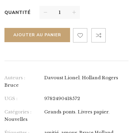
QUANTITÉ
AJOUTER AU PANIER
Auteurs :
Davoust Lionel
,
Holland Rogers
Bruce
UGS :
9782490418572
Catégories :
Grands ponts
,
Livres papier
,
Nouvelles
Étiquettes :
amitié
,
amour
,
Bruce Holland