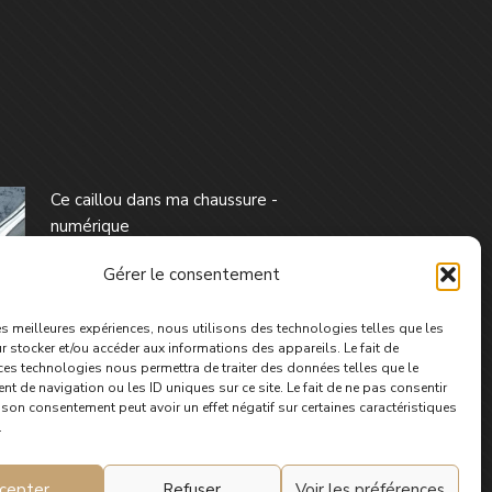
Ce caillou dans ma chaussure -
numérique
4,99
€
Gérer le consentement
les meilleures expériences, nous utilisons des technologies telles que les
 stocker et/ou accéder aux informations des appareils. Le fait de
ces technologies nous permettra de traiter des données telles que le
 de navigation ou les ID uniques sur ce site. Le fait de ne pas consentir
r son consentement peut avoir un effet négatif sur certaines caractéristiques
.
cepter
Refuser
Voir les préférences