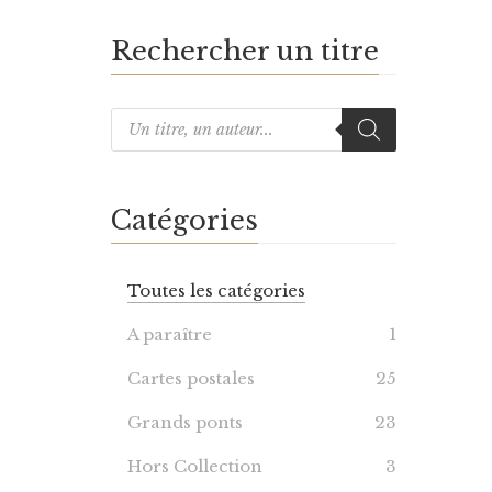
Rechercher un titre
Catégories
Toutes les catégories
A paraître
1
Cartes postales
25
Grands ponts
23
Hors Collection
3