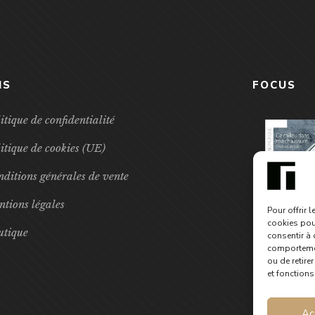
NS
FOCUS
itique de confidentialité
itique de cookies (UE)
ditions générales de vente
tions légales
Pour offrir 
cookies pour
utique
consentir à 
comportement
ou de retire
et fonctions
Ac