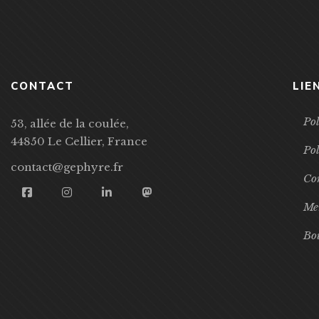
CONTACT
LIE
Pol
53, allée de la coulée,
44850 Le Cellier, France
Pol
contact@gephyre.fr
Con
Men
Bo