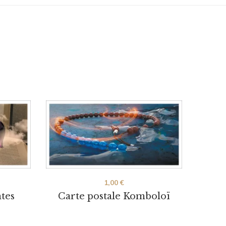
1,00
€
ntes
Carte postale Komboloï
Carte