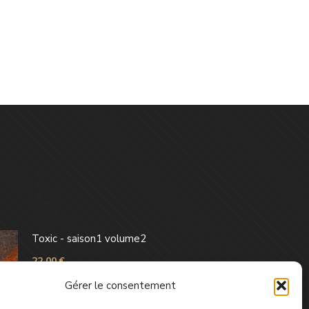
Toxic - saison1 volume2
22,00
€
Gérer le consentement