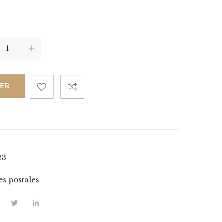
IER
23
es postales