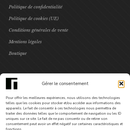
Politique de confidentialité
Politique de cookies (UE)
Conditions générales de vente
Mentions légales
Boutique
FOCUS
Gérer le consentement
Toxic - saison3 épisode4
Pour offrir les meilleures expériences, nous utilisons des technologies
3,99
€
telles que les cookies pour stocker et/ou accéder aux informations des
appareils. Le fait de consentir à ces technologies nous permettra de
traiter des données telles que le comportement de navigation ou les ID
uniques sur ce site. Le fait de ne pas consentir ou de retirer son
consentement peut avoir un effet négatif sur certaines caractéristiques et
fonctions.