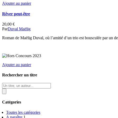
Ajouter au panier
Rêver peut-être
20,00
€
Par
Duval Maëlig
Roman de Maëlig Duval, où l’amitié d’un trio est bousculée par un deui
Ajouter au panier
Rechercher un titre
Recherche
de
produits
Catégories
Toutes les catégories
A paraître
1