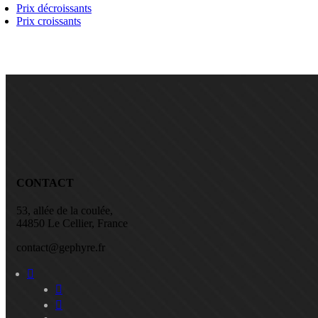
Prix décroissants
Prix croissants
CONTACT
53, allée de la coulée,
44850 Le Cellier, France
contact@gephyre.fr