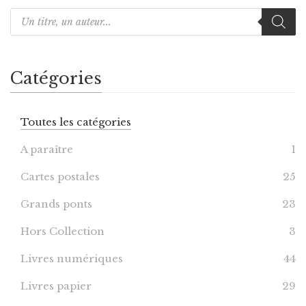
Catégories
Toutes les catégories
A paraître
1
Cartes postales
25
Grands ponts
23
Hors Collection
3
Livres numériques
44
Livres papier
29