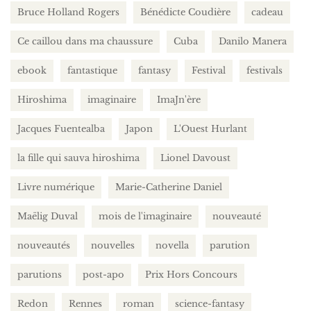
Bruce Holland Rogers
Bénédicte Coudière
cadeau
Ce caillou dans ma chaussure
Cuba
Danilo Manera
ebook
fantastique
fantasy
Festival
festivals
Hiroshima
imaginaire
ImaJn'ère
Jacques Fuentealba
Japon
L'Ouest Hurlant
la fille qui sauva hiroshima
Lionel Davoust
Livre numérique
Marie-Catherine Daniel
Maëlig Duval
mois de l'imaginaire
nouveauté
nouveautés
nouvelles
novella
parution
parutions
post-apo
Prix Hors Concours
Redon
Rennes
roman
science-fantasy