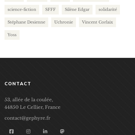
science-fiction
SFFF
Silène Edgar
solidarité
Stéphane Desienne
Uchronie
Vincent Corlaix
Yoss
CONTACT
53, allée de la coulée,
44850 Le Cellier, France
contact@gephyre.fr