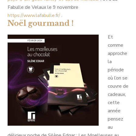
Fabulle de Velaux le 9 novembre
https://www.lafabulle.fr/
.
Noël gourmand !
Et
comme
approche
la
période
où l’on se
couvre de
cadeaux,
cette
année
pensez
au
délicieux poche de Silène Edgar : Les Moelleuses au