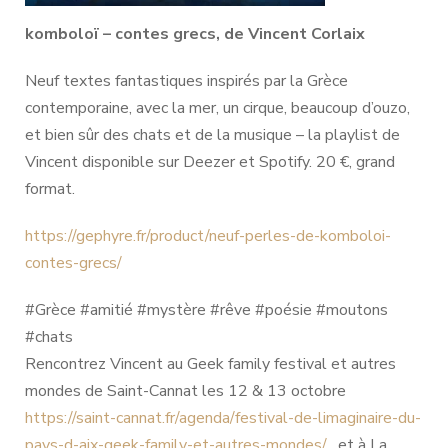
komboloï – contes grecs, de Vincent Corlaix
Neuf textes fantastiques inspirés par la Grèce
contemporaine, avec la mer, un cirque, beaucoup d’ouzo,
et bien sûr des chats et de la musique – la playlist de
Vincent disponible sur Deezer et Spotify. 20 €, grand
format.
https://gephyre.fr/product/neuf-perles-de-komboloi-
contes-grecs/
#Grèce #amitié #mystère #rêve #poésie #moutons
#chats
Rencontrez Vincent au Geek family festival et autres
mondes de Saint-Cannat les 12 & 13 octobre
https://saint-cannat.fr/agenda/festival-de-limaginaire-du-
pays-d-aix-geek-family-et-autres-mondes/
, et à La